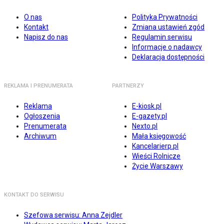
O nas
Polityka Prywatności
Kontakt
Zmiana ustawień zgód
Napisz do nas
Regulamin serwisu
Informacje o nadawcy
Deklaracja dostępności
REKLAMA I PRENUMERATA
PARTNERZY
Reklama
E-kiosk.pl
Ogłoszenia
E-gazety.pl
Prenumerata
Nexto.pl
Archiwum
Mała księgowość
Kancelarierp.pl
Wieści Rolnicze
Życie Warszawy
KONTAKT DO SERWISU
Szefowa serwisu: Anna Zejdler