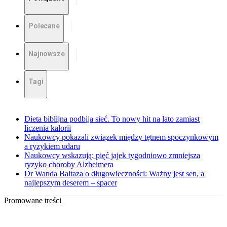
Polecane
Najnowsze
Tagi
Dieta biblijna podbija sieć. To nowy hit na lato zamiast
liczenia kalorii
Naukowcy pokazali związek między tętnem spoczynkowym
a ryzykiem udaru
Naukowcy wskazują: pięć jajek tygodniowo zmniejsza
ryzyko choroby Alzheimera
Dr Wanda Baltaza o długowieczności: Ważny jest sen, a
najlepszym deserem – spacer
Promowane treści