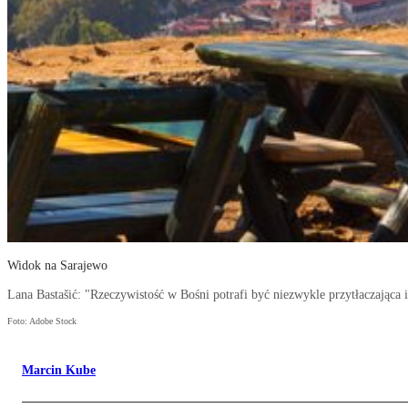
Widok na Sarajewo
Lana Bastašić: "Rzeczywistość w Bośni potrafi być niezwykle przytłaczająca 
Foto: Adobe Stock
Marcin Kube