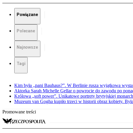
Powiązane
Polecane
Najnowsze
Tagi
Kim była „pani Bauhaus?”. W Berlinie rusza wyjątkowa wyst
Aktorka Sarah Michelle Gellar o powrocie do zawodu po ponad
Królowa „soft power”. Unikatowe portrety brytyjskiej monarch
Muzeum van Gogha kupiło trzeci w historii obraz kobiety. By
Promowane treści