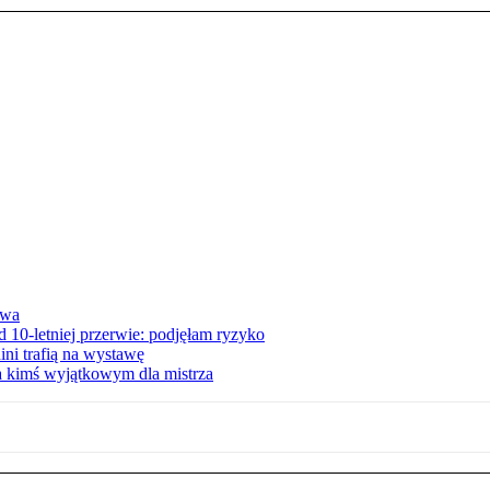
awa
 10-letniej przerwie: podjęłam ryzyko
ini trafią na wystawę
ła kimś wyjątkowym dla mistrza