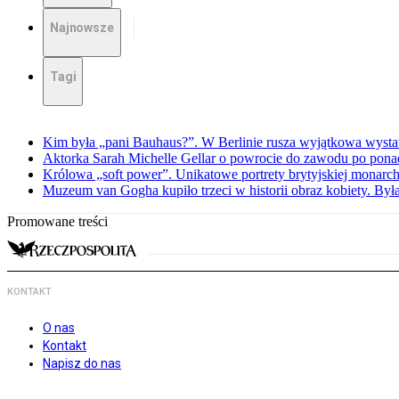
Najnowsze
Tagi
Kim była „pani Bauhaus?”. W Berlinie rusza wyjątkowa wyst
Aktorka Sarah Michelle Gellar o powrocie do zawodu po ponad
Królowa „soft power”. Unikatowe portrety brytyjskiej monarch
Muzeum van Gogha kupiło trzeci w historii obraz kobiety. By
Promowane treści
KONTAKT
O nas
Kontakt
Napisz do nas