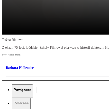
Taśma filmowa
Z okazji 75-lecia Łódzkiej Szkoły Filmowej pierwsze w historii doktoraty H
Foto: Adobe Stock
Barbara Hollender
Powiązane
Polecane