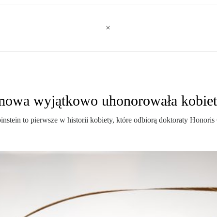
lmowa wyjątkowo uhonorowała kobie
in to pierwsze w historii kobiety, które odbiorą doktoraty Honoris C