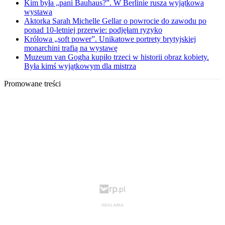
Kim była „pani Bauhaus?”. W Berlinie rusza wyjątkowa
wystawa
Aktorka Sarah Michelle Gellar o powrocie do zawodu po
ponad 10-letniej przerwie: podjęłam ryzyko
Królowa „soft power”. Unikatowe portrety brytyjskiej
monarchini trafią na wystawę
Muzeum van Gogha kupiło trzeci w historii obraz kobiety.
Była kimś wyjątkowym dla mistrza
Promowane treści