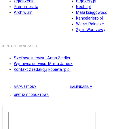
Ogłoszenia
E-gazety.pl
Prenumerata
Nexto.pl
Archiwum
Mała księgowość
Kancelarierp.pl
Wieści Rolnicze
Życie Warszawy
KONTAKT DO SERWISU
Szefowa serwisu: Anna Zejdler
Wydawca serwisu: Marta Jarosz
Kontakt z redakcją kobieta.rp.pl
MAPA STRONY
KALENDARIUM
OFERTA PRODUKTOWA