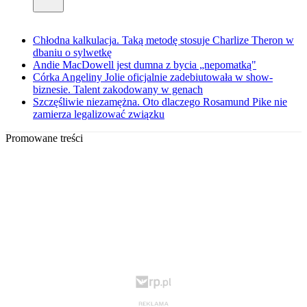
Chłodna kalkulacja. Taką metodę stosuje Charlize Theron w
dbaniu o sylwetkę
Andie MacDowell jest dumna z bycia „nepomatką"
Córka Angeliny Jolie oficjalnie zadebiutowała w show-
biznesie. Talent zakodowany w genach
Szczęśliwie niezamężna. Oto dlaczego Rosamund Pike nie
zamierza legalizować związku
Promowane treści