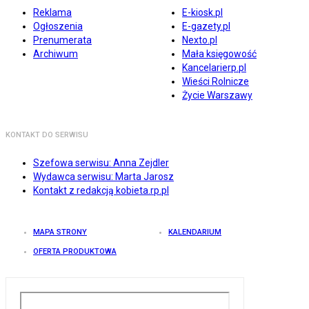
Reklama
E-kiosk.pl
Ogłoszenia
E-gazety.pl
Prenumerata
Nexto.pl
Archiwum
Mała księgowość
Kancelarierp.pl
Wieści Rolnicze
Życie Warszawy
KONTAKT DO SERWISU
Szefowa serwisu: Anna Zejdler
Wydawca serwisu: Marta Jarosz
Kontakt z redakcją kobieta.rp.pl
MAPA STRONY
KALENDARIUM
OFERTA PRODUKTOWA