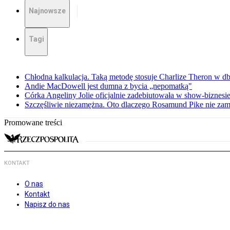
Najnowsze
Tagi
Chłodna kalkulacja. Taką metodę stosuje Charlize Theron w db
Andie MacDowell jest dumna z bycia „nepomatką"
Córka Angeliny Jolie oficjalnie zadebiutowała w show-biznes
Szczęśliwie niezamężna. Oto dlaczego Rosamund Pike nie zam
Promowane treści
KONTAKT
O nas
Kontakt
Napisz do nas