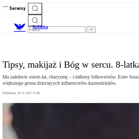
Serwisy
K
obieta
Tipsy, makijaż i Bóg w sercu. 8-lat
Ma zaledwie osiem lat, charyzmę – i miliony followersów. Ester Souz
większego grona dziecięcych influencerów-kaznodziejów.
Publikacja:
26.11.2025 15:48