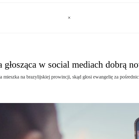
ka głosząca w social mediach dobrą no
a mieszka na brazylijskiej prowincji, skąd głosi ewangelię za pośred