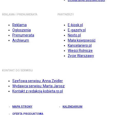
REKLAMA I PRENUMERATA
PARTNERZY
Reklama
E-kiosk.pl
Ogłoszenia
E-gazety.pl
Prenumerata
Nexto.pl
Archiwum
Mała księgowość
Kancelarierp.pl
Wieści Rolnicze
Życie Warszawy
KONTAKT DO SERWISU
Szefowa serwisu: Anna Zejdler
Wydawca serwisu: Marta Jarosz
Kontakt z redakcją kobieta.rp.pl
MAPA STRONY
KALENDARIUM
OFERTA PRODUKTOWA