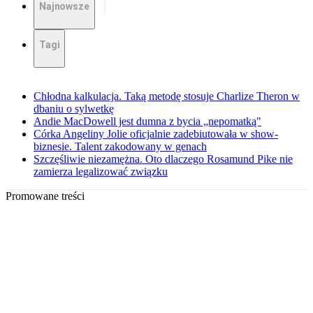
Najnowsze
Tagi
Chłodna kalkulacja. Taką metodę stosuje Charlize Theron w
dbaniu o sylwetkę
Andie MacDowell jest dumna z bycia „nepomatką"
Córka Angeliny Jolie oficjalnie zadebiutowała w show-
biznesie. Talent zakodowany w genach
Szczęśliwie niezamężna. Oto dlaczego Rosamund Pike nie
zamierza legalizować związku
Promowane treści