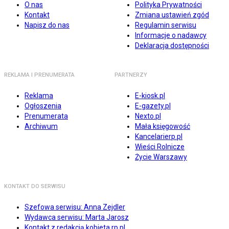
O nas
Polityka Prywatności
Kontakt
Zmiana ustawień zgód
Napisz do nas
Regulamin serwisu
Informacje o nadawcy
Deklaracja dostępności
REKLAMA I PRENUMERATA
PARTNERZY
Reklama
E-kiosk.pl
Ogłoszenia
E-gazety.pl
Prenumerata
Nexto.pl
Archiwum
Mała księgowość
Kancelarierp.pl
Wieści Rolnicze
Życie Warszawy
KONTAKT DO SERWISU
Szefowa serwisu: Anna Zejdler
Wydawca serwisu: Marta Jarosz
Kontakt z redakcją kobieta.rp.pl