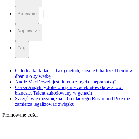
Polecane
Najnowsze
Tagi
Chłodna kalkulacja. Taką metodę stosuje Charlize Theron w
dbaniu o sylwetkę
Andie MacDowell jest dumna z bycia „nepomatką"
Córka Angeliny Jolie oficjalnie zadebiutowała w show-
biznesie. Talent zakodowany w genach
Szczęśliwie niezamężna. Oto dlaczego Rosamund Pike nie
zamierza legalizować związku
Promowane treści