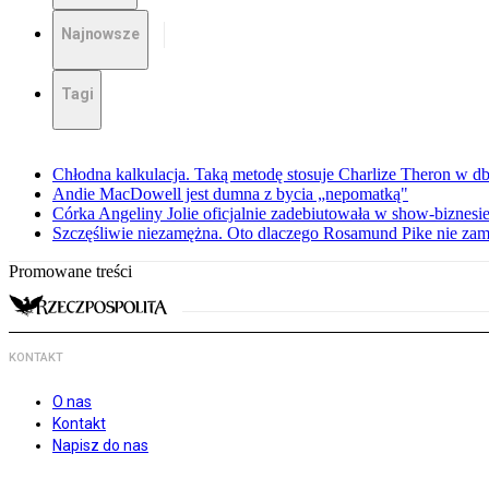
Najnowsze
Tagi
Chłodna kalkulacja. Taką metodę stosuje Charlize Theron w db
Andie MacDowell jest dumna z bycia „nepomatką"
Córka Angeliny Jolie oficjalnie zadebiutowała w show-biznes
Szczęśliwie niezamężna. Oto dlaczego Rosamund Pike nie zam
Promowane treści
KONTAKT
O nas
Kontakt
Napisz do nas