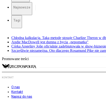
Najnowsze
Tagi
Chłodna kalkulacja. Taką metodę stosuje Charlize Theron w db
Andie MacDowell jest dumna z bycia „nepomatką"
Córka Angeliny Jolie oficjalnie zadebiutowała w show-biznes
Szczęśliwie niezamężna. Oto dlaczego Rosamund Pike nie zam
Promowane treści
KONTAKT
O nas
Kontakt
Napisz do nas