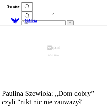
Serwisy
K
obieta
Paulina Szewioła: „Dom dobry”
czyli "nikt nic nie zauważył"