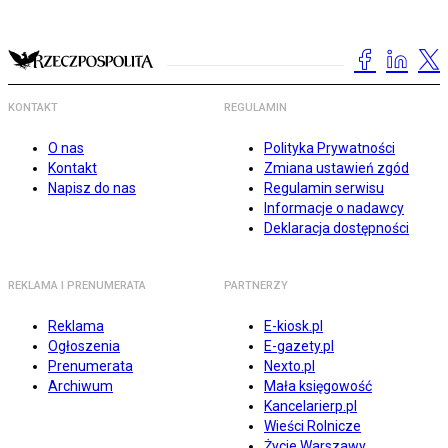
KONTAKT
REGULAMIN
O nas
Polityka Prywatności
Kontakt
Zmiana ustawień zgód
Napisz do nas
Regulamin serwisu
Informacje o nadawcy
Deklaracja dostępności
REKLAMA I PRENUMERATA
PARTNERZY
Reklama
E-kiosk.pl
Ogłoszenia
E-gazety.pl
Prenumerata
Nexto.pl
Archiwum
Mała księgowość
Kancelarierp.pl
Wieści Rolnicze
Życie Warszawy