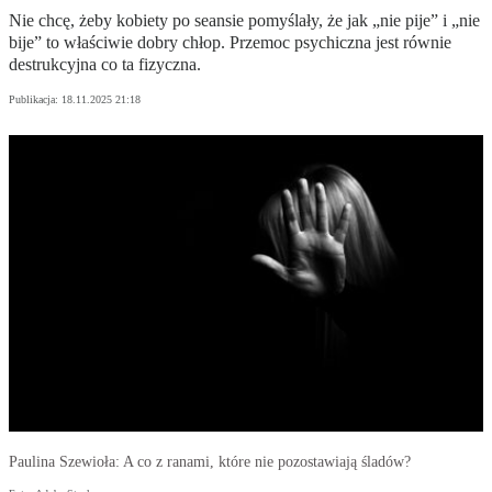
Nie chcę, żeby kobiety po seansie pomyślały, że jak „nie pije” i „nie
bije” to właściwie dobry chłop. Przemoc psychiczna jest równie
destrukcyjna co ta fizyczna.
Publikacja:
18.11.2025 21:18
Paulina Szewioła: A co z ranami, które nie pozostawiają śladów?