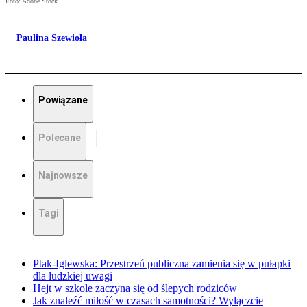
Foto: Adobe Stock
Paulina Szewioła
Powiązane
Polecane
Najnowsze
Tagi
Ptak-Iglewska: Przestrzeń publiczna zamienia się w pułapki
dla ludzkiej uwagi
Hejt w szkole zaczyna się od ślepych rodziców
Jak znaleźć miłość w czasach samotności? Wyłączcie