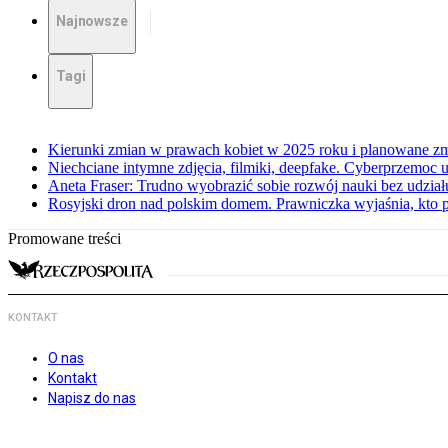
Najnowsze
Tagi
Kierunki zmian w prawach kobiet w 2025 roku i planowane zmi
Niechciane intymne zdjęcia, filmiki, deepfake. Cyberprzemoc u
Aneta Fraser: Trudno wyobrazić sobie rozwój nauki bez udział
Rosyjski dron nad polskim domem. Prawniczka wyjaśnia, kto 
Promowane treści
KONTAKT
O nas
Kontakt
Napisz do nas