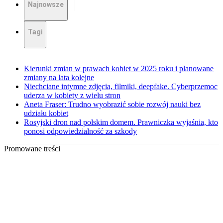
Najnowsze
Tagi
Kierunki zmian w prawach kobiet w 2025 roku i planowane
zmiany na lata kolejne
Niechciane intymne zdjęcia, filmiki, deepfake. Cyberprzemoc
uderza w kobiety z wielu stron
Aneta Fraser: Trudno wyobrazić sobie rozwój nauki bez
udziału kobiet
Rosyjski dron nad polskim domem. Prawniczka wyjaśnia, kto
ponosi odpowiedzialność za szkody
Promowane treści