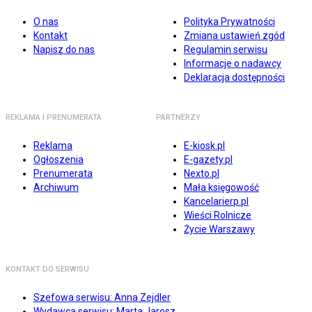
O nas
Polityka Prywatności
Kontakt
Zmiana ustawień zgód
Napisz do nas
Regulamin serwisu
Informacje o nadawcy
Deklaracja dostępności
REKLAMA I PRENUMERATA
PARTNERZY
Reklama
E-kiosk.pl
Ogłoszenia
E-gazety.pl
Prenumerata
Nexto.pl
Archiwum
Mała księgowość
Kancelarierp.pl
Wieści Rolnicze
Życie Warszawy
KONTAKT DO SERWISU
Szefowa serwisu: Anna Zejdler
Wydawca serwisu: Marta Jarosz