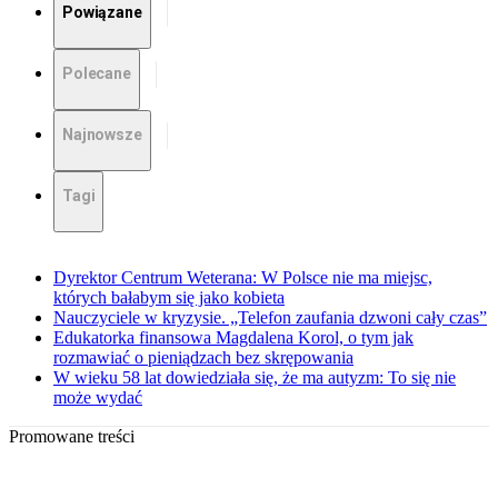
Powiązane
Polecane
Najnowsze
Tagi
Dyrektor Centrum Weterana: W Polsce nie ma miejsc,
których bałabym się jako kobieta
Nauczyciele w kryzysie. „Telefon zaufania dzwoni cały czas”
Edukatorka finansowa Magdalena Korol, o tym jak
rozmawiać o pieniądzach bez skrępowania
W wieku 58 lat dowiedziała się, że ma autyzm: To się nie
może wydać
Promowane treści