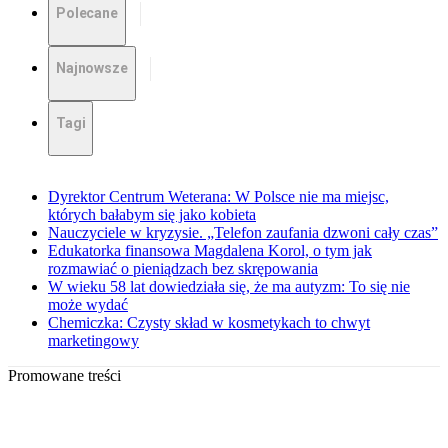
Polecane
Najnowsze
Tagi
Dyrektor Centrum Weterana: W Polsce nie ma miejsc,
których bałabym się jako kobieta
Nauczyciele w kryzysie. „Telefon zaufania dzwoni cały czas”
Edukatorka finansowa Magdalena Korol, o tym jak
rozmawiać o pieniądzach bez skrępowania
W wieku 58 lat dowiedziała się, że ma autyzm: To się nie
może wydać
Chemiczka: Czysty skład w kosmetykach to chwyt
marketingowy
Promowane treści