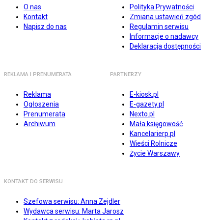
O nas
Polityka Prywatności
Kontakt
Zmiana ustawień zgód
Napisz do nas
Regulamin serwisu
Informacje o nadawcy
Deklaracja dostępności
REKLAMA I PRENUMERATA
PARTNERZY
Reklama
E-kiosk.pl
Ogłoszenia
E-gazety.pl
Prenumerata
Nexto.pl
Archiwum
Mała księgowość
Kancelarierp.pl
Wieści Rolnicze
Życie Warszawy
KONTAKT DO SERWISU
Szefowa serwisu: Anna Zejdler
Wydawca serwisu: Marta Jarosz