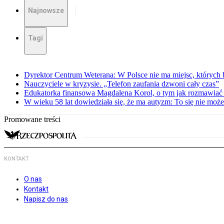
Najnowsze
Tagi
Dyrektor Centrum Weterana: W Polsce nie ma miejsc, których b
Nauczyciele w kryzysie. „Telefon zaufania dzwoni cały czas”
Edukatorka finansowa Magdalena Korol, o tym jak rozmawiać 
W wieku 58 lat dowiedziała się, że ma autyzm: To się nie moż
Promowane treści
KONTAKT
O nas
Kontakt
Napisz do nas