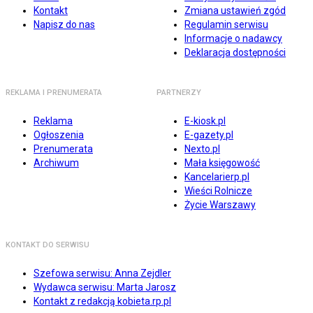
Kontakt
Zmiana ustawień zgód
Napisz do nas
Regulamin serwisu
Informacje o nadawcy
Deklaracja dostępności
REKLAMA I PRENUMERATA
PARTNERZY
Reklama
E-kiosk.pl
Ogłoszenia
E-gazety.pl
Prenumerata
Nexto.pl
Archiwum
Mała księgowość
Kancelarierp.pl
Wieści Rolnicze
Życie Warszawy
KONTAKT DO SERWISU
Szefowa serwisu: Anna Zejdler
Wydawca serwisu: Marta Jarosz
Kontakt z redakcją kobieta.rp.pl