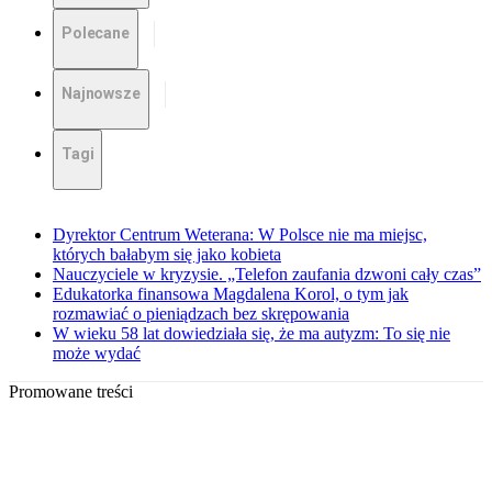
Polecane
Najnowsze
Tagi
Dyrektor Centrum Weterana: W Polsce nie ma miejsc,
których bałabym się jako kobieta
Nauczyciele w kryzysie. „Telefon zaufania dzwoni cały czas”
Edukatorka finansowa Magdalena Korol, o tym jak
rozmawiać o pieniądzach bez skrępowania
W wieku 58 lat dowiedziała się, że ma autyzm: To się nie
może wydać
Promowane treści