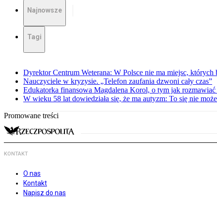
Najnowsze
Tagi
Dyrektor Centrum Weterana: W Polsce nie ma miejsc, których b
Nauczyciele w kryzysie. „Telefon zaufania dzwoni cały czas”
Edukatorka finansowa Magdalena Korol, o tym jak rozmawiać 
W wieku 58 lat dowiedziała się, że ma autyzm: To się nie moż
Promowane treści
KONTAKT
O nas
Kontakt
Napisz do nas