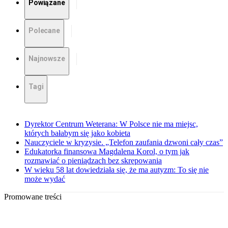
Powiązane
Polecane
Najnowsze
Tagi
Dyrektor Centrum Weterana: W Polsce nie ma miejsc,
których bałabym się jako kobieta
Nauczyciele w kryzysie. „Telefon zaufania dzwoni cały czas”
Edukatorka finansowa Magdalena Korol, o tym jak
rozmawiać o pieniądzach bez skrępowania
W wieku 58 lat dowiedziała się, że ma autyzm: To się nie
może wydać
Promowane treści