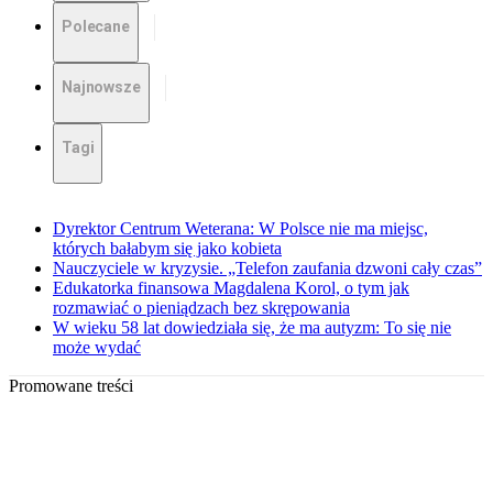
Polecane
Najnowsze
Tagi
Dyrektor Centrum Weterana: W Polsce nie ma miejsc,
których bałabym się jako kobieta
Nauczyciele w kryzysie. „Telefon zaufania dzwoni cały czas”
Edukatorka finansowa Magdalena Korol, o tym jak
rozmawiać o pieniądzach bez skrępowania
W wieku 58 lat dowiedziała się, że ma autyzm: To się nie
może wydać
Promowane treści