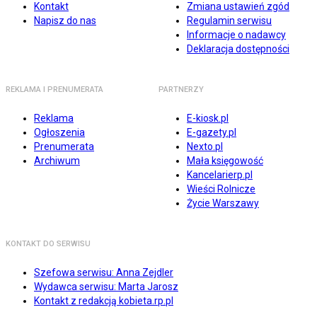
Kontakt
Zmiana ustawień zgód
Napisz do nas
Regulamin serwisu
Informacje o nadawcy
Deklaracja dostępności
REKLAMA I PRENUMERATA
PARTNERZY
Reklama
E-kiosk.pl
Ogłoszenia
E-gazety.pl
Prenumerata
Nexto.pl
Archiwum
Mała księgowość
Kancelarierp.pl
Wieści Rolnicze
Życie Warszawy
KONTAKT DO SERWISU
Szefowa serwisu: Anna Zejdler
Wydawca serwisu: Marta Jarosz
Kontakt z redakcją kobieta.rp.pl