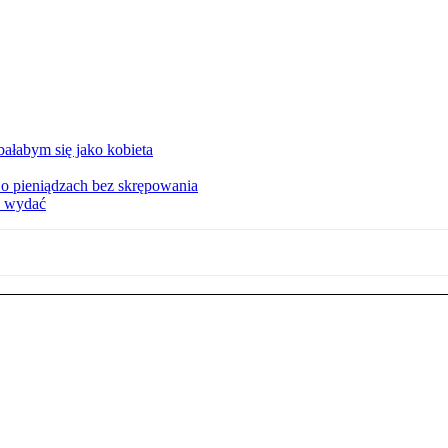
ałabym się jako kobieta
o pieniądzach bez skrępowania
e wydać