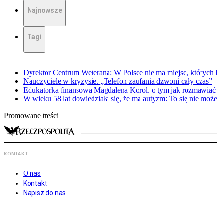
Najnowsze
Tagi
Dyrektor Centrum Weterana: W Polsce nie ma miejsc, których b
Nauczyciele w kryzysie. „Telefon zaufania dzwoni cały czas”
Edukatorka finansowa Magdalena Korol, o tym jak rozmawiać 
W wieku 58 lat dowiedziała się, że ma autyzm: To się nie moż
Promowane treści
KONTAKT
O nas
Kontakt
Napisz do nas