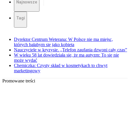
Najnowsze
Tagi
Dyrektor Centrum Weterana: W Polsce nie ma miejsc,
których bałabym się jako kobieta
Nauczyciele w kryzysie. „Telefon zaufania dzwoni cały czas”
W wieku 58 lat dowiedziała się, że ma autyzm: To się nie
może wydać
Chemiczka: Czysty skład w kosmetykach to chwyt
marketingowy
Promowane treści