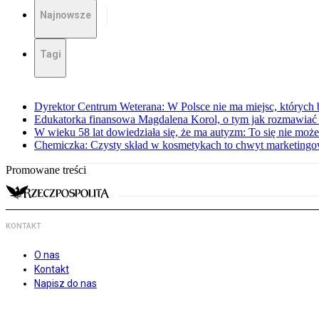
Najnowsze
Tagi
Dyrektor Centrum Weterana: W Polsce nie ma miejsc, których b
Edukatorka finansowa Magdalena Korol, o tym jak rozmawiać 
W wieku 58 lat dowiedziała się, że ma autyzm: To się nie moż
Chemiczka: Czysty skład w kosmetykach to chwyt marketing
Promowane treści
KONTAKT
O nas
Kontakt
Napisz do nas