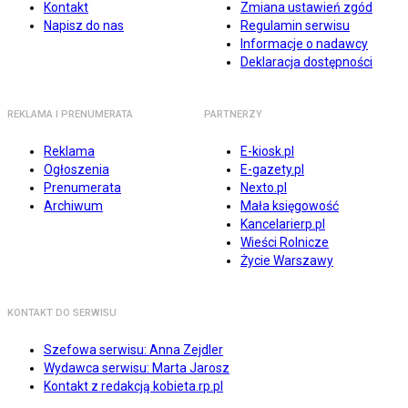
Kontakt
Zmiana ustawień zgód
Napisz do nas
Regulamin serwisu
Informacje o nadawcy
Deklaracja dostępności
REKLAMA I PRENUMERATA
PARTNERZY
Reklama
E-kiosk.pl
Ogłoszenia
E-gazety.pl
Prenumerata
Nexto.pl
Archiwum
Mała księgowość
Kancelarierp.pl
Wieści Rolnicze
Życie Warszawy
KONTAKT DO SERWISU
Szefowa serwisu: Anna Zejdler
Wydawca serwisu: Marta Jarosz
Kontakt z redakcją kobieta.rp.pl