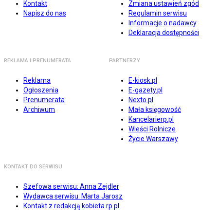
Kontakt
Zmiana ustawień zgód
Napisz do nas
Regulamin serwisu
Informacje o nadawcy
Deklaracja dostępności
REKLAMA I PRENUMERATA
PARTNERZY
Reklama
E-kiosk.pl
Ogłoszenia
E-gazety.pl
Prenumerata
Nexto.pl
Archiwum
Mała księgowość
Kancelarierp.pl
Wieści Rolnicze
Życie Warszawy
KONTAKT DO SERWISU
Szefowa serwisu: Anna Zejdler
Wydawca serwisu: Marta Jarosz
Kontakt z redakcją kobieta.rp.pl