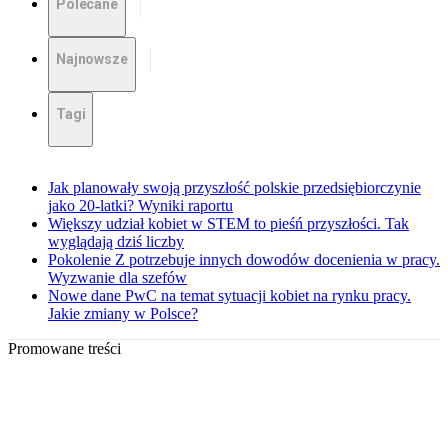
Polecane
Najnowsze
Tagi
Jak planowały swoją przyszłość polskie przedsiębiorczynie
jako 20-latki? Wyniki raportu
Większy udział kobiet w STEM to pieśń przyszłości. Tak
wyglądają dziś liczby
Pokolenie Z potrzebuje innych dowodów docenienia w pracy.
Wyzwanie dla szefów
Nowe dane PwC na temat sytuacji kobiet na rynku pracy.
Jakie zmiany w Polsce?
Promowane treści