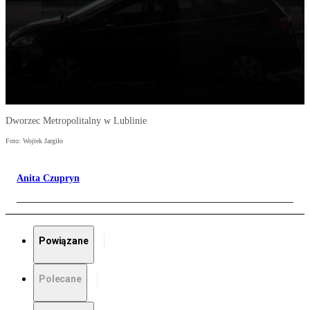
Dworzec Metropolitalny w Lublinie
Foto: Wojtek Jargiło
Anita Czupryn
Powiązane
Polecane