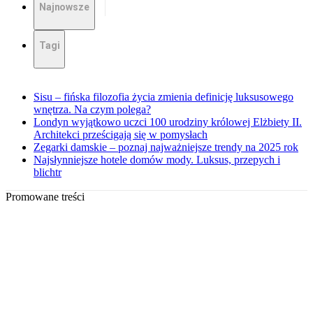
Najnowsze
Tagi
Sisu – fińska filozofia życia zmienia definicję luksusowego
wnętrza. Na czym polega?
Londyn wyjątkowo uczci 100 urodziny królowej Elżbiety II.
Architekci prześcigają się w pomysłach
Zegarki damskie – poznaj najważniejsze trendy na 2025 rok
Najsłynniejsze hotele domów mody. Luksus, przepych i
blichtr
Promowane treści