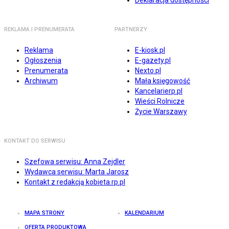
Deklaracja dostępności
REKLAMA I PRENUMERATA
PARTNERZY
Reklama
E-kiosk.pl
Ogłoszenia
E-gazety.pl
Prenumerata
Nexto.pl
Archiwum
Mała księgowość
Kancelarierp.pl
Wieści Rolnicze
Życie Warszawy
KONTAKT DO SERWISU
Szefowa serwisu: Anna Zejdler
Wydawca serwisu: Marta Jarosz
Kontakt z redakcją kobieta.rp.pl
MAPA STRONY
KALENDARIUM
OFERTA PRODUKTOWA