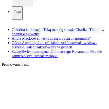
Tagi
Chłodna kalkulacja. Taką metodę stosuje Charlize Theron w
dbaniu o sylwetkę
Andie MacDowell jest dumna z bycia „nepomatką"
Córka Angeliny Jolie oficjalnie zadebiutowała w show-
biznesie. Talent zakodowany w genach
Szczęśliwie niezamężna. Oto dlaczego Rosamund Pike nie
zamierza legalizować związku
Promowane treści