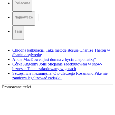
Polecane
Najnowsze
Tagi
Chłodna kalkulacja. Taką metodę stosuje Charlize Theron w
dbaniu o sylwetkę
Andie MacDowell jest dumna z bycia „nepomatką"
Córka Angeliny Jolie oficjalnie zadebiutowała w show-
biznesie. Talent zakodowany w genach
Szczęśliwie niezamężna. Oto dlaczego Rosamund Pike nie
zamierza legalizować związku
Promowane treści