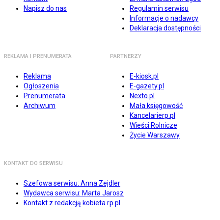
Napisz do nas
Regulamin serwisu
Informacje o nadawcy
Deklaracja dostępności
REKLAMA I PRENUMERATA
PARTNERZY
Reklama
E-kiosk.pl
Ogłoszenia
E-gazety.pl
Prenumerata
Nexto.pl
Archiwum
Mała księgowość
Kancelarierp.pl
Wieści Rolnicze
Życie Warszawy
KONTAKT DO SERWISU
Szefowa serwisu: Anna Zejdler
Wydawca serwisu: Marta Jarosz
Kontakt z redakcją kobieta.rp.pl