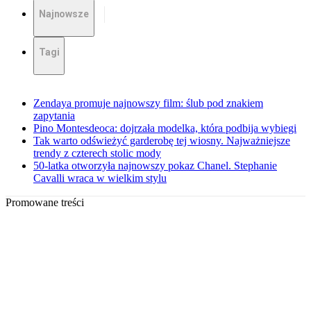
Najnowsze
Tagi
Zendaya promuje najnowszy film: ślub pod znakiem
zapytania
Pino Montesdeoca: dojrzała modelka, która podbija wybiegi
Tak warto odświeżyć garderobę tej wiosny. Najważniejsze
trendy z czterech stolic mody
50-latka otworzyła najnowszy pokaz Chanel. Stephanie
Cavalli wraca w wielkim stylu
Promowane treści