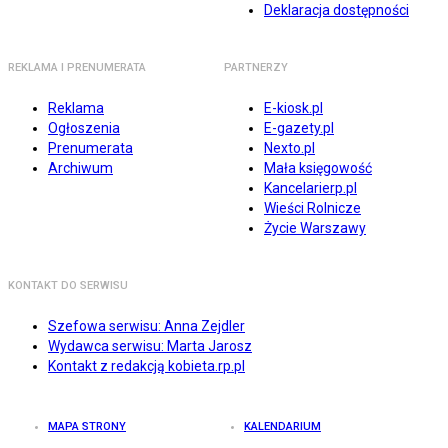
Deklaracja dostępności
REKLAMA I PRENUMERATA
PARTNERZY
Reklama
E-kiosk.pl
Ogłoszenia
E-gazety.pl
Prenumerata
Nexto.pl
Archiwum
Mała księgowość
Kancelarierp.pl
Wieści Rolnicze
Życie Warszawy
KONTAKT DO SERWISU
Szefowa serwisu: Anna Zejdler
Wydawca serwisu: Marta Jarosz
Kontakt z redakcją kobieta.rp.pl
MAPA STRONY
KALENDARIUM