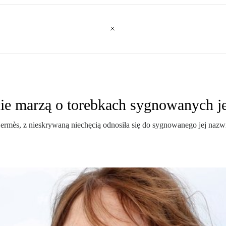
cie marzą o torebkach sygnowanych j
 Hermès, z nieskrywaną niechęcią odnosiła się do sygnowanego jej na