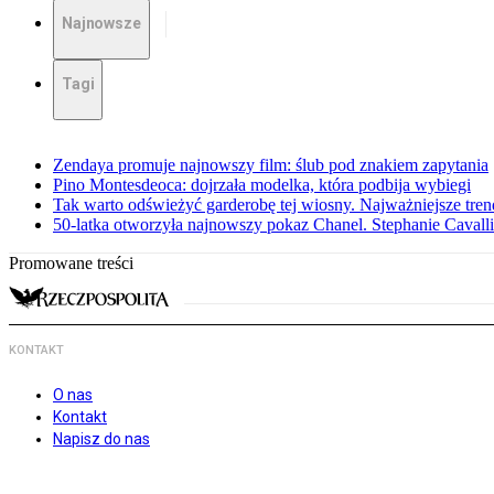
Najnowsze
Tagi
Zendaya promuje najnowszy film: ślub pod znakiem zapytania
Pino Montesdeoca: dojrzała modelka, która podbija wybiegi
Tak warto odświeżyć garderobę tej wiosny. Najważniejsze tren
50-latka otworzyła najnowszy pokaz Chanel. Stephanie Cavall
Promowane treści
KONTAKT
O nas
Kontakt
Napisz do nas