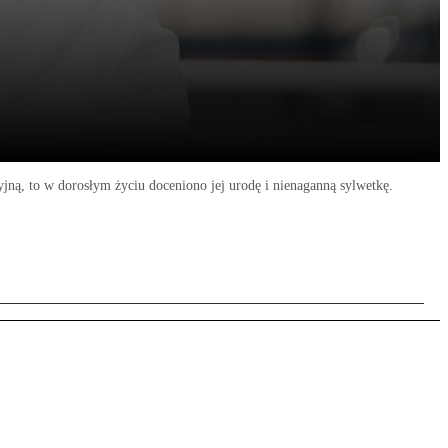
yjną, to w dorosłym życiu doceniono jej urodę i nienaganną sylwetkę.