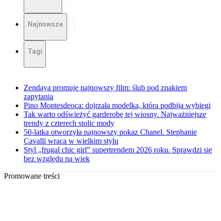
Najnowsze
Tagi
Zendaya promuje najnowszy film: ślub pod znakiem
zapytania
Pino Montesdeoca: dojrzała modelka, która podbija wybiegi
Tak warto odświeżyć garderobę tej wiosny. Najważniejsze
trendy z czterech stolic mody
50-latka otworzyła najnowszy pokaz Chanel. Stephanie
Cavalli wraca w wielkim stylu
Styl „frugal chic girl” supertrendem 2026 roku. Sprawdzi się
bez względu na wiek
Promowane treści