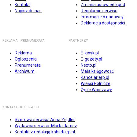
Kontakt
Zmiana ustawień zgód
Napisz do nas
Regulamin serwisu
Informacje o nadawcy
Deklaracja dostępności
REKLAMA I PRENUMERATA
PARTNERZY
Reklama
E-kiosk.pl
Ogłoszenia
E-gazety.pl
Prenumerata
Nexto.pl
Archiwum
Mała księgowość
Kancelarierp.pl
Wieści Rolnicze
Życie Warszawy
KONTAKT DO SERWISU
Szefowa serwisu: Anna Zejdler
Wydawca serwisu: Marta Jarosz
Kontakt z redakcją kobieta.rp.pl