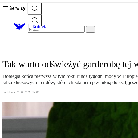
Serwisy
K
obieta
Tak warto odświeżyć garderobę tej w
Dobiegła końca pierwsza w tym roku runda tygodni mody w Europie 
kilka kluczowych trendów, które ich zdaniem przenikną do szaf, jes
Publikacja:
23.03.2026 17:05