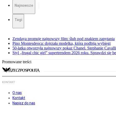
Najnowsze
Tagi
Zendaya promuje najnowszy film: ślub pod znakiem zapytania
Pino Montesdeoca: dojrzała modelka, która podbija wybiegi
50-latka otworzyła najnowszy pokaz Chanel. Stephanie Cavall
Styl „frugal chic girl” supertrendem 2026 roku. Sprawdzi się 
Promowane treści
KONTAKT
O nas
Kontakt
Napisz do nas