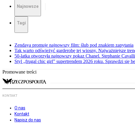
Najnowsze
Tagi
Zendaya promuje najnowszy film: ślub pod znakiem zapytania
Tak warto odświeżyć garderobę tej wiosny. Najważniejsze tren
50-latka otworzyła najnowszy pokaz Chanel. Stephanie Cavall
Styl „frugal chic girl” supertrendem 2026 roku. Sprawdzi się 
Promowane treści
KONTAKT
O nas
Kontakt
Napisz do nas