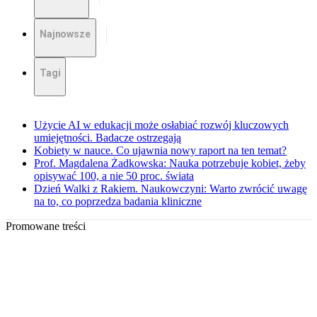
Najnowsze
Tagi
Użycie AI w edukacji może osłabiać rozwój kluczowych
umiejętności. Badacze ostrzegają
Kobiety w nauce. Co ujawnia nowy raport na ten temat?
Prof. Magdalena Żadkowska: Nauka potrzebuje kobiet, żeby
opisywać 100, a nie 50 proc. świata
Dzień Walki z Rakiem. Naukowczyni: Warto zwrócić uwagę
na to, co poprzedza badania kliniczne
Promowane treści