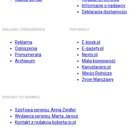
Informacje o nadawcy
Deklaracja dostępności
REKLAMA I PRENUMERATA
PARTNERZY
Reklama
E-kiosk.pl
Ogłoszenia
E-gazety.pl
Prenumerata
Nexto.pl
Archiwum
Mała księgowość
Kancelarierp.pl
Wieści Rolnicze
Życie Warszawy
KONTAKT DO SERWISU
Szefowa serwisu: Anna Zejdler
Wydawca serwisu: Marta Jarosz
Kontakt z redakcją kobieta.rp.pl