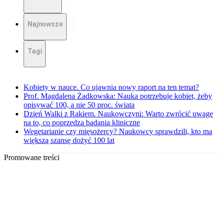
Najnowsze
Tagi
Kobiety w nauce. Co ujawnia nowy raport na ten temat?
Prof. Magdalena Żadkowska: Nauka potrzebuje kobiet, żeby
opisywać 100, a nie 50 proc. świata
Dzień Walki z Rakiem. Naukowczyni: Warto zwrócić uwagę
na to, co poprzedza badania kliniczne
Wegetarianie czy mięsożercy? Naukowcy sprawdzili, kto ma
większą szansę dożyć 100 lat
Promowane treści