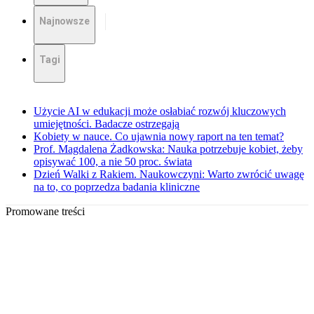
Najnowsze
Tagi
Użycie AI w edukacji może osłabiać rozwój kluczowych
umiejętności. Badacze ostrzegają
Kobiety w nauce. Co ujawnia nowy raport na ten temat?
Prof. Magdalena Żadkowska: Nauka potrzebuje kobiet, żeby
opisywać 100, a nie 50 proc. świata
Dzień Walki z Rakiem. Naukowczyni: Warto zwrócić uwagę
na to, co poprzedza badania kliniczne
Promowane treści