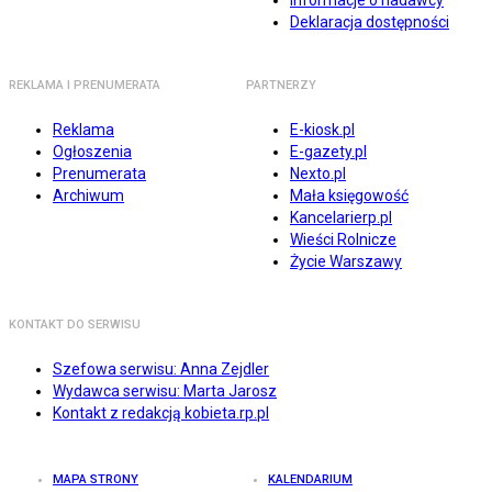
Informacje o nadawcy
Deklaracja dostępności
REKLAMA I PRENUMERATA
PARTNERZY
Reklama
E-kiosk.pl
Ogłoszenia
E-gazety.pl
Prenumerata
Nexto.pl
Archiwum
Mała księgowość
Kancelarierp.pl
Wieści Rolnicze
Życie Warszawy
KONTAKT DO SERWISU
Szefowa serwisu: Anna Zejdler
Wydawca serwisu: Marta Jarosz
Kontakt z redakcją kobieta.rp.pl
MAPA STRONY
KALENDARIUM