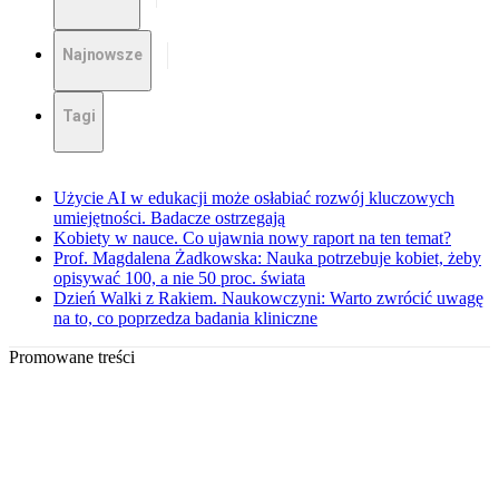
Najnowsze
Tagi
Użycie AI w edukacji może osłabiać rozwój kluczowych
umiejętności. Badacze ostrzegają
Kobiety w nauce. Co ujawnia nowy raport na ten temat?
Prof. Magdalena Żadkowska: Nauka potrzebuje kobiet, żeby
opisywać 100, a nie 50 proc. świata
Dzień Walki z Rakiem. Naukowczyni: Warto zwrócić uwagę
na to, co poprzedza badania kliniczne
Promowane treści