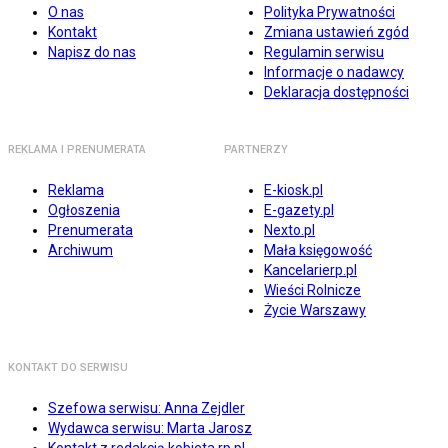
O nas
Polityka Prywatności
Kontakt
Zmiana ustawień zgód
Napisz do nas
Regulamin serwisu
Informacje o nadawcy
Deklaracja dostępności
REKLAMA I PRENUMERATA
PARTNERZY
Reklama
E-kiosk.pl
Ogłoszenia
E-gazety.pl
Prenumerata
Nexto.pl
Archiwum
Mała księgowość
Kancelarierp.pl
Wieści Rolnicze
Życie Warszawy
KONTAKT DO SERWISU
Szefowa serwisu: Anna Zejdler
Wydawca serwisu: Marta Jarosz