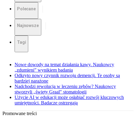
Polecane
Najnowsze
Tagi
Nowe dowody na temat działania kawy. Naukowcy
„zdumieni” wynikiem badania
Odkryto nowy czynnik rozwoju demencji. Te osoby są
bardziej narażone
Nadchodzi rewolucja w leczeniu zębów? Naukowcy
stworzyli „święty Graal" stomatologii
Użycie AI w edukacji może osłabiać rozwój kluczowych
umiejętności. Badacze ostrzegają
Promowane treści