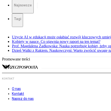
Najnowsze
Tagi
Użycie AI w edukacji może osłabiać rozwój kluczowych umieję
Kobiety w nauce. Co ujawnia nowy raport na ten temat?
Prof. Magdalena Żadkowska: Nauka potrzebuje kobiet, żeby op
Dzień Walki z Rakiem. Naukowczyni: Warto zwrócić uwagę na 
Promowane treści
KONTAKT
O nas
Kontakt
Napisz do nas