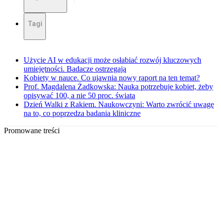
Tagi
Użycie AI w edukacji może osłabiać rozwój kluczowych
umiejętności. Badacze ostrzegają
Kobiety w nauce. Co ujawnia nowy raport na ten temat?
Prof. Magdalena Żadkowska: Nauka potrzebuje kobiet, żeby
opisywać 100, a nie 50 proc. świata
Dzień Walki z Rakiem. Naukowczyni: Warto zwrócić uwagę
na to, co poprzedza badania kliniczne
Promowane treści