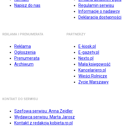
Napisz do nas
Regulamin serwisu
Informacje o nadawcy
Deklaracja dostępności
REKLAMA I PRENUMERATA
PARTNERZY
Reklama
E-kiosk.pl
Ogłoszenia
E-gazety.pl
Prenumerata
Nexto.pl
Archiwum
Mała księgowość
Kancelarierp.pl
Wieści Rolnicze
Życie Warszawy
KONTAKT DO SERWISU
Szefowa serwisu: Anna Zejdler
Wydawca serwisu: Marta Jarosz
Kontakt z redakcją kobieta.rp.pl