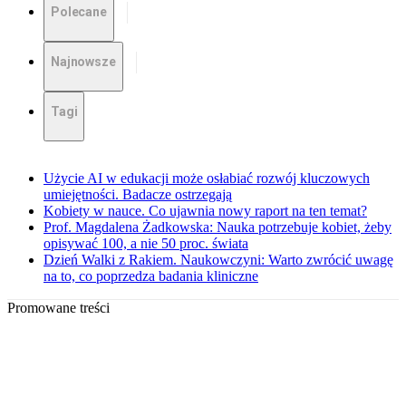
Polecane
Najnowsze
Tagi
Użycie AI w edukacji może osłabiać rozwój kluczowych
umiejętności. Badacze ostrzegają
Kobiety w nauce. Co ujawnia nowy raport na ten temat?
Prof. Magdalena Żadkowska: Nauka potrzebuje kobiet, żeby
opisywać 100, a nie 50 proc. świata
Dzień Walki z Rakiem. Naukowczyni: Warto zwrócić uwagę
na to, co poprzedza badania kliniczne
Promowane treści