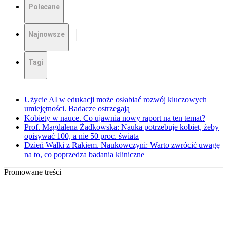
Polecane
Najnowsze
Tagi
Użycie AI w edukacji może osłabiać rozwój kluczowych
umiejętności. Badacze ostrzegają
Kobiety w nauce. Co ujawnia nowy raport na ten temat?
Prof. Magdalena Żadkowska: Nauka potrzebuje kobiet, żeby
opisywać 100, a nie 50 proc. świata
Dzień Walki z Rakiem. Naukowczyni: Warto zwrócić uwagę
na to, co poprzedza badania kliniczne
Promowane treści