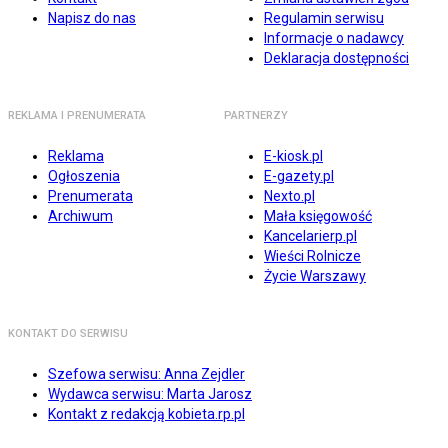
Napisz do nas
Regulamin serwisu
Informacje o nadawcy
Deklaracja dostępności
REKLAMA I PRENUMERATA
PARTNERZY
Reklama
E-kiosk.pl
Ogłoszenia
E-gazety.pl
Prenumerata
Nexto.pl
Archiwum
Mała księgowość
Kancelarierp.pl
Wieści Rolnicze
Życie Warszawy
KONTAKT DO SERWISU
Szefowa serwisu: Anna Zejdler
Wydawca serwisu: Marta Jarosz
Kontakt z redakcją kobieta.rp.pl