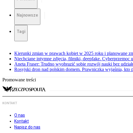
Najnowsze
Tagi
Kierunki zmian w prawach kobiet w 2025 roku i planowane zmi
Niechciane intymne zdjęcia, filmiki, deepfake. Cyberprzemoc u
Aneta Fraser: Trudno wyobrazić sobie rozwój nauki bez udział
Rosyjski dron nad polskim domem. Prawniczka wyjaśnia, kto 
Promowane treści
KONTAKT
O nas
Kontakt
Napisz do nas