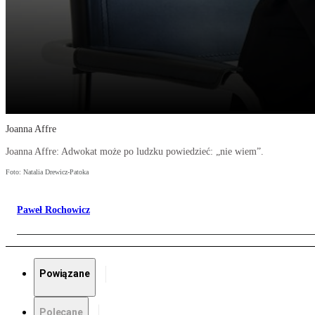
Joanna Affre
Joanna Affre: Adwokat może po ludzku powiedzieć: „nie wiem”.
Foto: Natalia Drewicz-Patoka
Paweł Rochowicz
Powiązane
Polecane