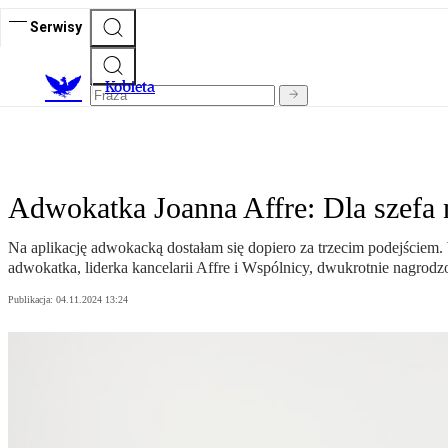
Serwisy
K
obieta
Adwokatka Joanna Affre: Dla szefa 
Na aplikację adwokacką dostałam się dopiero za trzecim podejście
adwokatka, liderka kancelarii Affre i Wspólnicy, dwukrotnie nagrod
Publikacja:
04.11.2024 13:24