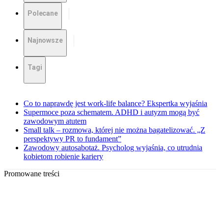
Polecane
Najnowsze
Tagi
Co to naprawdę jest work-life balance? Ekspertka wyjaśnia
Supermoce poza schematem. ADHD i autyzm mogą być
zawodowym atutem
Small talk – rozmowa, której nie można bagatelizować. „Z
perspektywy PR to fundament”
Zawodowy autosabotaż. Psycholog wyjaśnia, co utrudnia
kobietom robienie kariery
Promowane treści