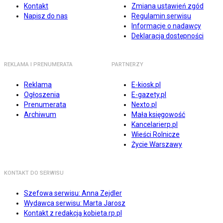
Kontakt
Zmiana ustawień zgód
Napisz do nas
Regulamin serwisu
Informacje o nadawcy
Deklaracja dostępności
REKLAMA I PRENUMERATA
PARTNERZY
Reklama
E-kiosk.pl
Ogłoszenia
E-gazety.pl
Prenumerata
Nexto.pl
Archiwum
Mała księgowość
Kancelarierp.pl
Wieści Rolnicze
Życie Warszawy
KONTAKT DO SERWISU
Szefowa serwisu: Anna Zejdler
Wydawca serwisu: Marta Jarosz
Kontakt z redakcją kobieta.rp.pl