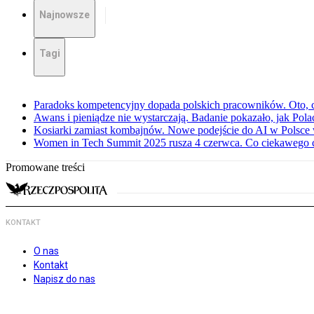
Najnowsze
Tagi
Paradoks kompetencyjny dopada polskich pracowników. Oto, c
Awans i pieniądze nie wystarczają. Badanie pokazało, jak Pol
Kosiarki zamiast kombajnów. Nowe podejście do AI w Polsce 
Women in Tech Summit 2025 rusza 4 czerwca. Co ciekawego 
Promowane treści
KONTAKT
O nas
Kontakt
Napisz do nas