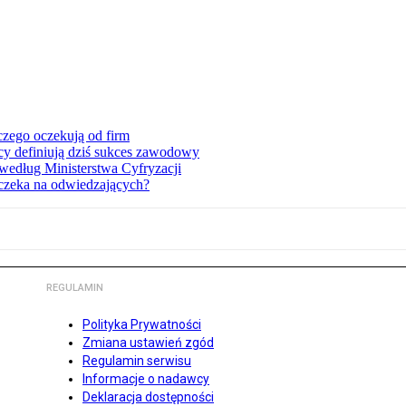
zego oczekują od firm
acy definiują dziś sukces zawodowy
według Ministerstwa Cyfryzacji
czeka na odwiedzających?
REGULAMIN
Polityka Prywatności
Zmiana ustawień zgód
Regulamin serwisu
Informacje o nadawcy
Deklaracja dostępności