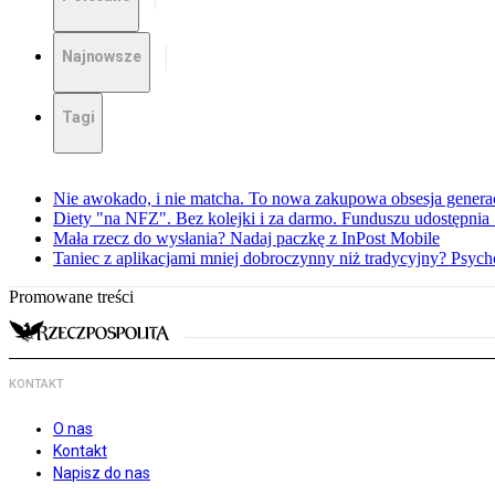
Najnowsze
Tagi
Nie awokado, i nie matcha. To nowa zakupowa obsesja generac
Diety "na NFZ". Bez kolejki i za darmo. Funduszu udostępni
Mała rzecz do wysłania? Nadaj paczkę z InPost Mobile
Taniec z aplikacjami mniej dobroczynny niż tradycyjny? Psyc
Promowane treści
KONTAKT
O nas
Kontakt
Napisz do nas