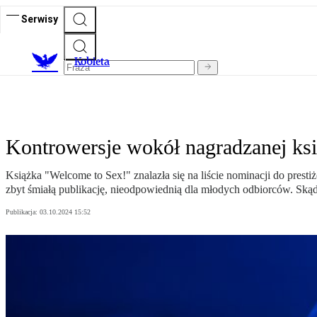
Serwisy
K
obieta
Kontrowersje wokół nagradzanej ks
Książka "Welcome to Sex!" znalazła się na liście nominacji do prestiż
zbyt śmiałą publikację, nieodpowiednią dla młodych odbiorców. Skąd
Publikacja:
03.10.2024 15:52