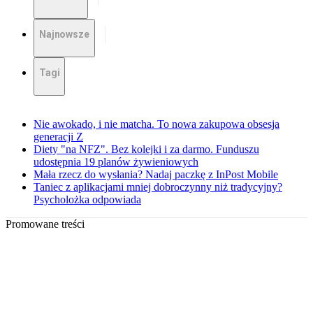
Najnowsze
Tagi
Nie awokado, i nie matcha. To nowa zakupowa obsesja
generacji Z
Diety "na NFZ". Bez kolejki i za darmo. Funduszu
udostępnia 19 planów żywieniowych
Mała rzecz do wysłania? Nadaj paczkę z InPost Mobile
Taniec z aplikacjami mniej dobroczynny niż tradycyjny?
Psycholożka odpowiada
Promowane treści