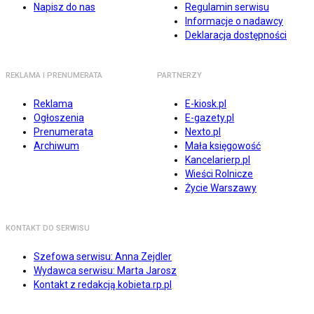
Napisz do nas
Regulamin serwisu
Informacje o nadawcy
Deklaracja dostępności
REKLAMA I PRENUMERATA
PARTNERZY
Reklama
E-kiosk.pl
Ogłoszenia
E-gazety.pl
Prenumerata
Nexto.pl
Archiwum
Mała księgowość
Kancelarierp.pl
Wieści Rolnicze
Życie Warszawy
KONTAKT DO SERWISU
Szefowa serwisu: Anna Zejdler
Wydawca serwisu: Marta Jarosz
Kontakt z redakcją kobieta.rp.pl