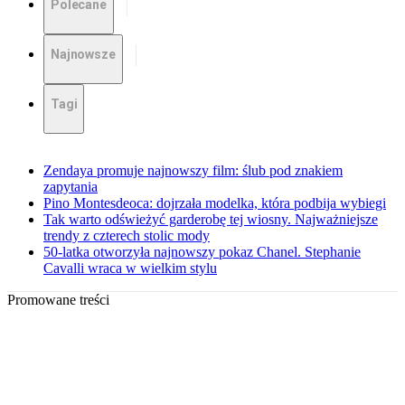
Polecane
Najnowsze
Tagi
Zendaya promuje najnowszy film: ślub pod znakiem
zapytania
Pino Montesdeoca: dojrzała modelka, która podbija wybiegi
Tak warto odświeżyć garderobę tej wiosny. Najważniejsze
trendy z czterech stolic mody
50-latka otworzyła najnowszy pokaz Chanel. Stephanie
Cavalli wraca w wielkim stylu
Promowane treści