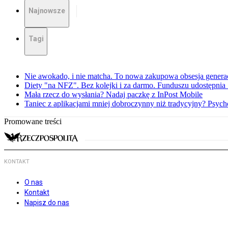
Najnowsze
Tagi
Nie awokado, i nie matcha. To nowa zakupowa obsesja generac
Diety "na NFZ". Bez kolejki i za darmo. Funduszu udostępni
Mała rzecz do wysłania? Nadaj paczkę z InPost Mobile
Taniec z aplikacjami mniej dobroczynny niż tradycyjny? Psyc
Promowane treści
KONTAKT
O nas
Kontakt
Napisz do nas