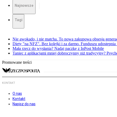
Najnowsze
Tagi
Nie awokado, i nie matcha. To nowa zakupowa obsesja generac
Diety "na NFZ". Bez kolejki i za darmo. Funduszu udostępni
Mała rzecz do wysłania? Nadaj paczkę z InPost Mobile
Taniec z aplikacjami mniej dobroczynny niż tradycyjny? Psyc
Promowane treści
KONTAKT
O nas
Kontakt
Napisz do nas