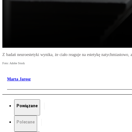
Z badań neuroestetyki wynika, że ciało reaguje na estetykę natychmiastowo
Foto: Adobe Stock
Marta Jarosz
Powiązane
Polecane